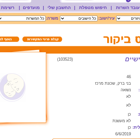
עובד השרות
|
חיפוש מטפלת
|
החשבון שלי
|
מועדפים
|
רשימת 
עיר/ישוב:
משרה:
(103523)
46
בני ברק, שכונת מרכז
נשואה
לא
לא
:
כן
לא מעשנת
ית:
כן
6/6/2019